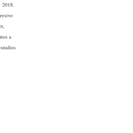
y 2018.
resivo
t,
ntos a
estudios