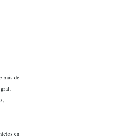
e más de
gral,
s,
nicios en