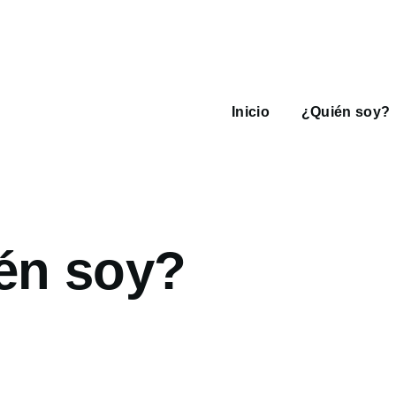
Navegación
principal
Inicio
¿Quién soy?
én soy?